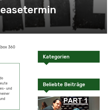
leasetermin
Xbox 360
Kategorien
do
Heute
Beliebte Beiträge
mes- und
meiner
 und