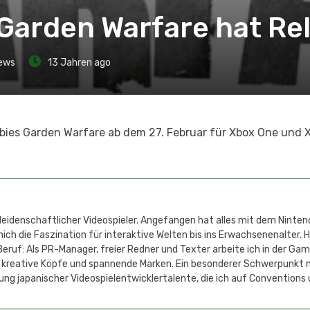
 Garden Warfare hat Re
ews
13 Jahren ago
mbies Garden Warfare ab dem 27. Februar für Xbox One und 
 leidenschaftlicher Videospieler. Angefangen hat alles mit dem Ninten
h die Faszination für interaktive Welten bis ins Erwachsenenalter. 
eruf: Als PR-Manager, freier Redner und Texter arbeite ich in der Ga
 kreative Köpfe und spannende Marken. Ein besonderer Schwerpunkt 
ung japanischer Videospielentwicklertalente, die ich auf Conventions