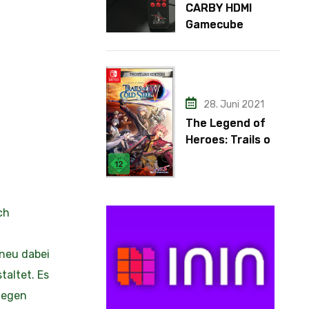
CARBY HDMI
Gamecube
Adapter
28. Juni 2021
The Legend of
Heroes: Trails of
Cold Steel IV
ch
 neu dabei
altet. Es
iegen