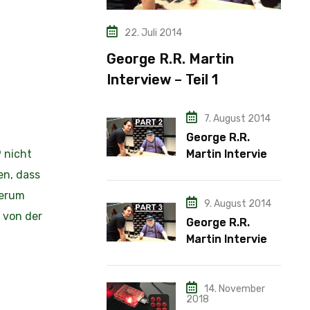
22. Juli 2014
George R.R. Martin
Interview – Teil 1
7. August 2014
George R.R.
 nicht
Martin Interview
– Teil 2
en, dass
derum
9. August 2014
 von der
George R.R.
Martin Interview
– Teil 3
14. November
2018