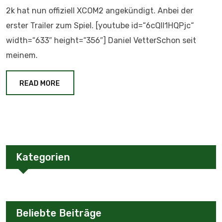
2k hat nun offiziell XCOM2 angekündigt. Anbei der
erster Trailer zum Spiel. [youtube id=“6cQIl1HQPjc“
width=“633″ height=“356″] Daniel VetterSchon seit
meinem.
READ MORE
Kategorien
Beliebte Beiträge