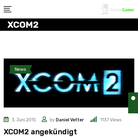
XCOM2
News
3. Juni 2015
by
Daniel Vetter
1137
Views
XCOM2 angekündigt