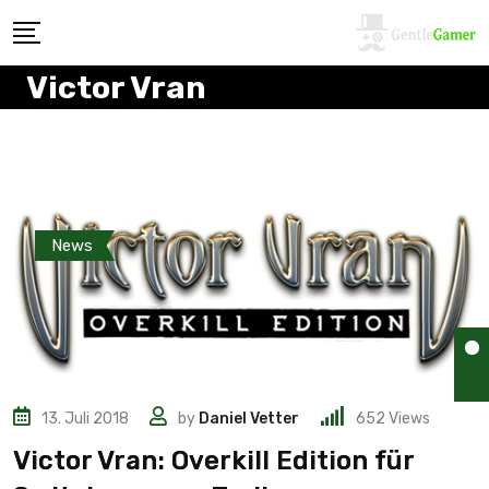
Victor Vran
News
13. Juli 2018
by
Daniel Vetter
652
Views
Victor Vran: Overkill Edition für