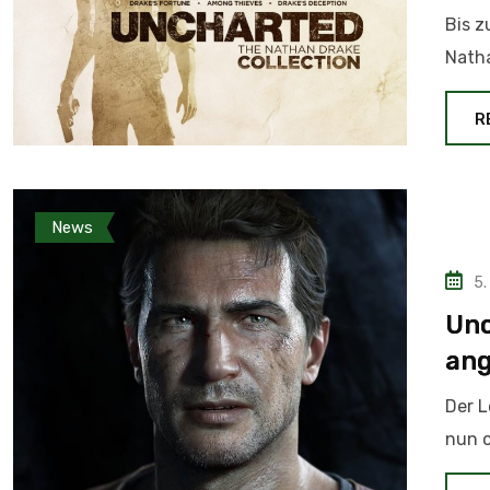
Bis z
Natha
R
News
5.
Unc
ang
Der L
nun o