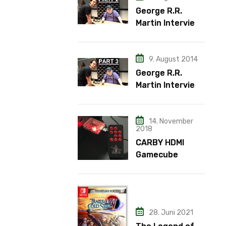
George R.R.
Martin Interview
– Teil 2
9. August 2014
George R.R.
Martin Interview
– Teil 3
14. November
2018
CARBY HDMI
Gamecube
Adapter
28. Juni 2021