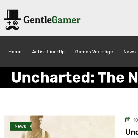
Home
Artist Line-Up
Games Vorträge
News
Uncharted: The N
18
News
Unc