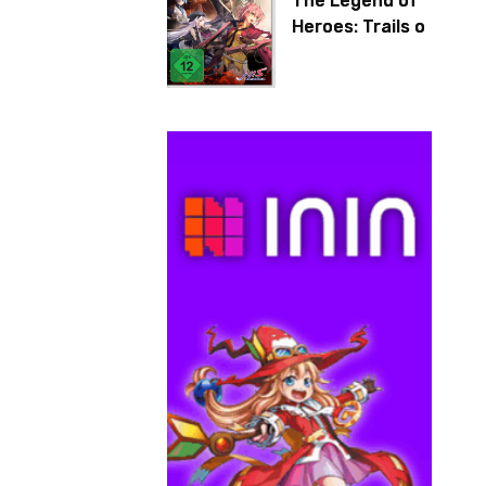
The Legend of
Heroes: Trails of
Cold Steel IV