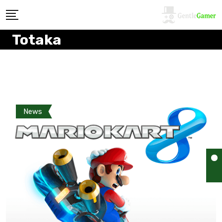
Totaka
News