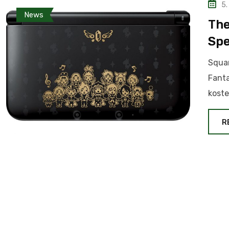
5.
News
The
Spe
Squar
Fanta
koste
R