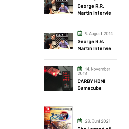
George R.R.
Martin Interview
– Teil 2
9. August 2014
George R.R.
Martin Interview
– Teil 3
14. November
2018
CARBY HDMI
Gamecube
Adapter
28. Juni 2021