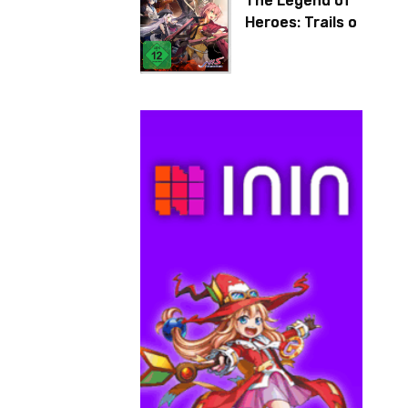
The Legend of
Heroes: Trails of
Cold Steel IV