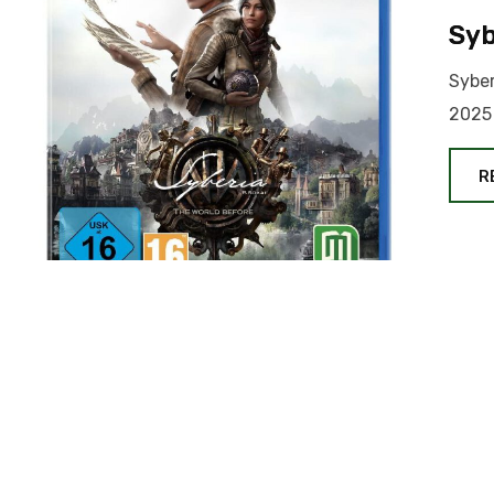
Syb
Syber
2025 
R