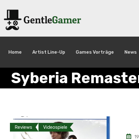
Home
Artist Line-Up
Games Vorträge
News
Syberia Remaste
Reviews
Videospiele
19