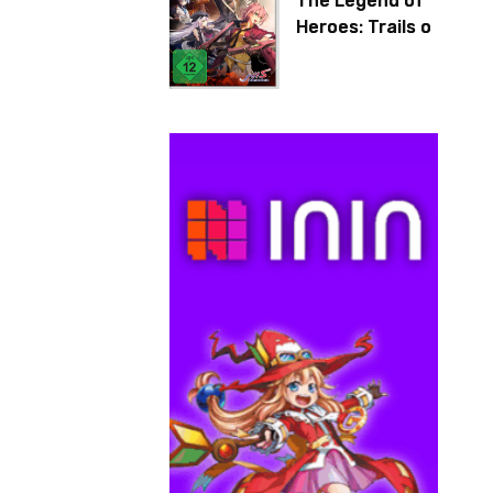
The Legend of
Heroes: Trails of
Cold Steel IV