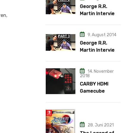
George R.R.
Martin Interview
ren,
– Teil 2
9. August 2014
George R.R.
Martin Interview
– Teil 3
14. November
2018
CARBY HDMI
Gamecube
Adapter
28. Juni 2021