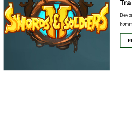
Tra
Bevor
kommt
R