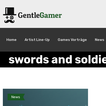
Home
Artist Line-Up
Games Vorträge
News
swords and soldi
News