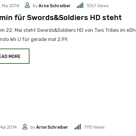
. Mai 2014
by
Arne Schreiber
1057
Views
min für Swords&Soldiers HD steht
m 22. Mai steht Swords&Soldiers HD von Two Tribes im eSh
ndo Wii U für gerade mal 2,99.
EAD MORE
 Mai 2014
by
Arne Schreiber
1115
Views