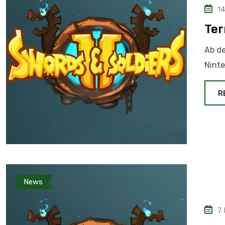
14
Ter
Ab de
Ninte
R
News
7.