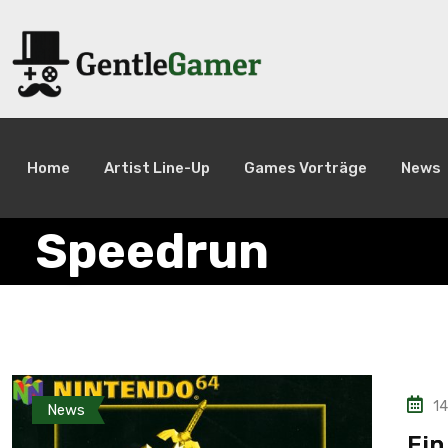
Home
Artist Line-Up
Games Vorträge
News
Speedrun
14
News
Ein