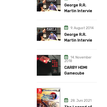
George R.R.
Martin Interview
– Teil 2
9. August 2014
George R.R.
Martin Interview
– Teil 3
14. November
2018
CARBY HDMI
Gamecube
Adapter
28. Juni 2021