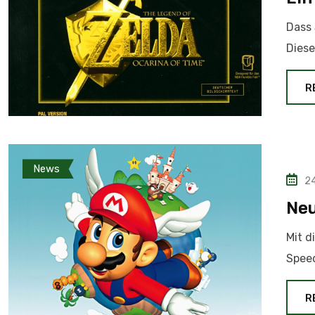
Dass 
Diese
R
News
24
Neu
Mit d
Speed
R