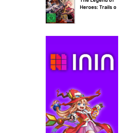
The Legend of
Heroes: Trails of
Cold Steel IV