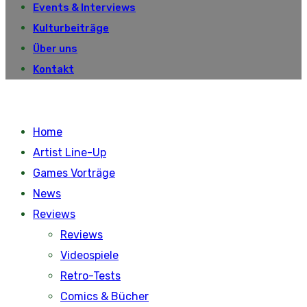
Events & Interviews
Kulturbeiträge
Über uns
Kontakt
Home
Artist Line-Up
Games Vorträge
News
Reviews
Reviews
Videospiele
Retro-Tests
Comics & Bücher