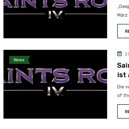
„Deep
März 
R
23
News
Sai
ist
Die v
of th
R