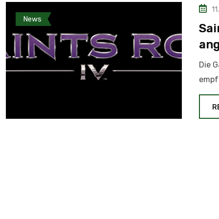
11
News
Sai
ang
Die G
empfo
R