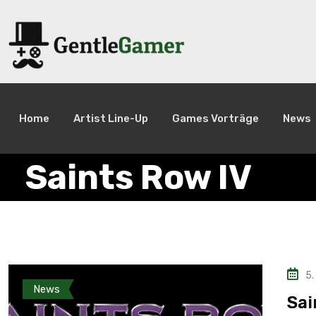
Home
Artist Line-Up
Games Vorträge
News
Saints Row IV
5.
News
Sai