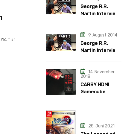
George R.R.
Martin Interview
n
– Teil 2
9. August 2014
014 für
George R.R.
Martin Interview
– Teil 3
14. November
2018
CARBY HDMI
Gamecube
Adapter
28. Juni 2021