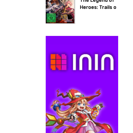
The Legend of
Heroes: Trails of
Cold Steel IV