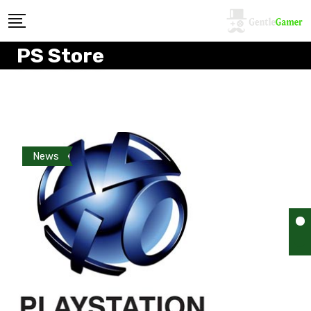
PS Store
News