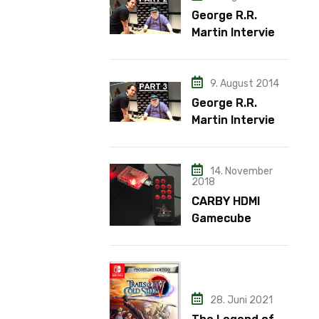
George R.R.
Martin Interview
– Teil 2
9. August 2014
George R.R.
Martin Interview
– Teil 3
14. November
2018
CARBY HDMI
Gamecube
Adapter
28. Juni 2021