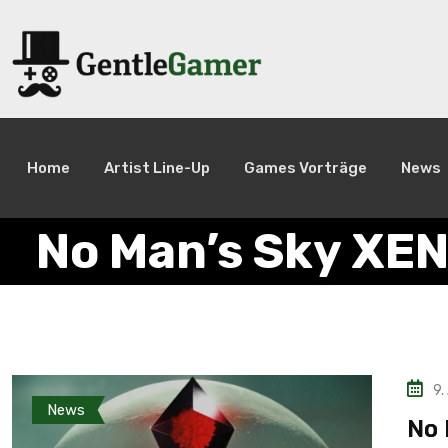
Home
Artist Line-Up
Games Vorträge
News
No Man’s Sky XE
9.
News
No 