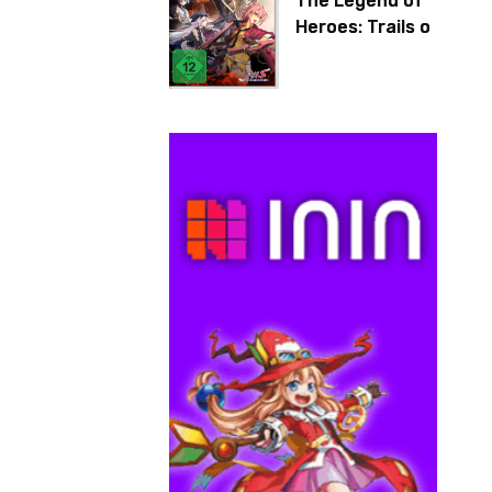
The Legend of
Heroes: Trails of
Cold Steel IV