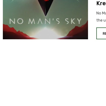
Kre
No Ma
the u
R