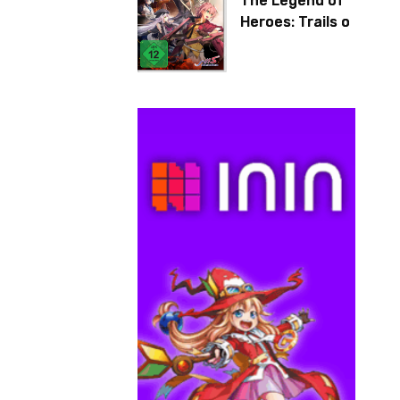
The Legend of
Heroes: Trails of
Cold Steel IV