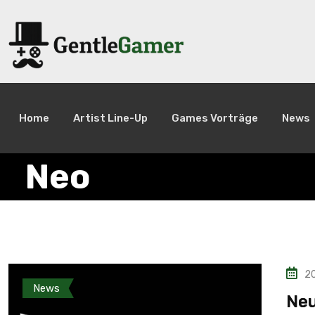
Home
Artist Line-Up
Games Vorträge
News
Neo
20
News
Neu