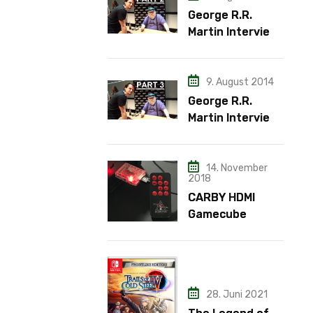
George R.R.
Martin Interview
– Teil 2
9. August 2014
George R.R.
Martin Interview
– Teil 3
14. November
2018
CARBY HDMI
Gamecube
Adapter
28. Juni 2021