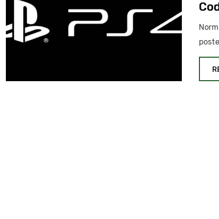
Co
Norma
poste
R