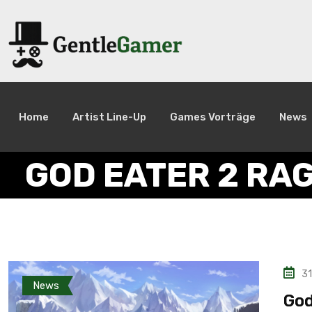
Home
Artist Line-Up
Games Vorträge
News
GOD EATER 2 RA
31
News
God