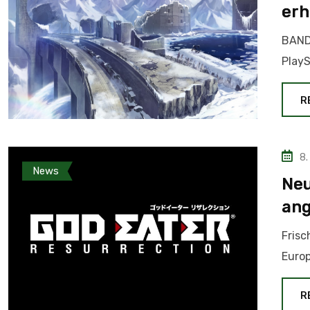
erh
BAND
PlayS
R
8.
News
Neu
ang
Frisc
Europ
R