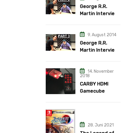
George R.R.
Martin Interview
– Teil 2
9. August 2014
George R.R.
Martin Interview
– Teil 3
14. November
2018
CARBY HDMI
Gamecube
Adapter
28. Juni 2021