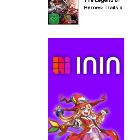
The Legend of
Heroes: Trails of
Cold Steel IV