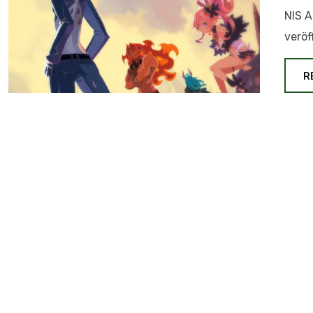
NIS A
veröf
R