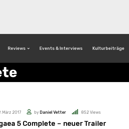
Reviews
Events & Interviews
Kulturbeiträge
ete
. März 2017
by
Daniel Vetter
852
Views
gaea 5 Complete – neuer Trailer