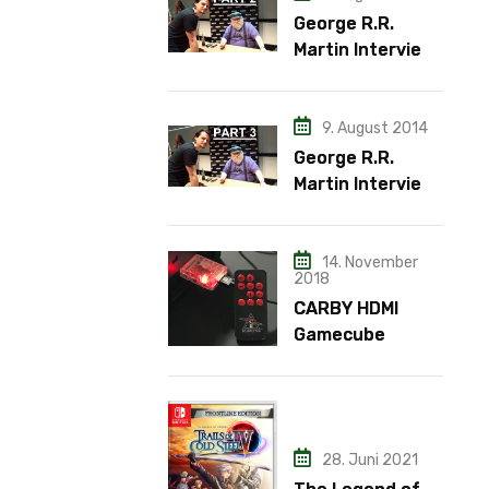
George R.R.
Martin Interview
– Teil 2
9. August 2014
George R.R.
Martin Interview
– Teil 3
14. November
2018
CARBY HDMI
Gamecube
Adapter
28. Juni 2021