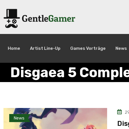
Home
Artist Line-Up
Games Vorträge
News
Disgaea 5 Compl
29
News
Dis