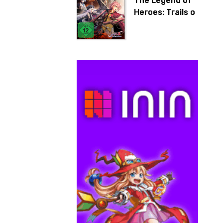
The Legend of
Heroes: Trails of
Cold Steel IV