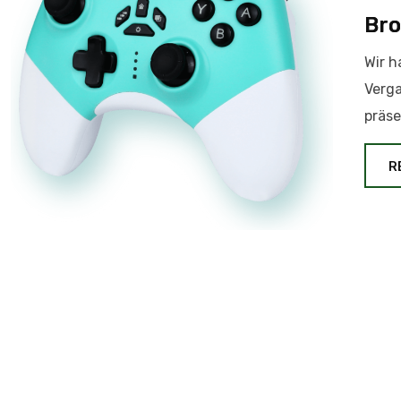
Bro
Wir h
Verga
präse
R