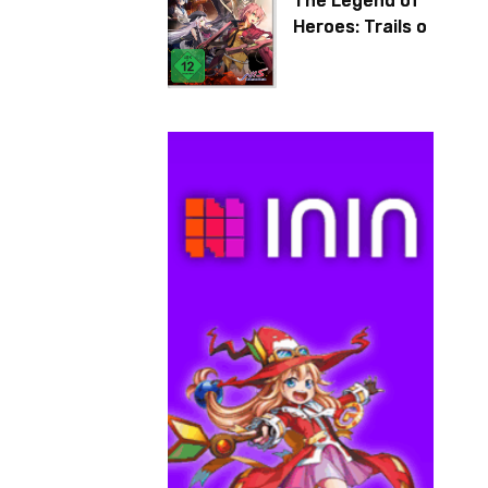
The Legend of
Heroes: Trails of
Cold Steel IV