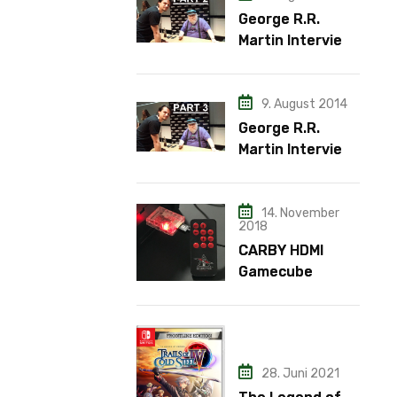
George R.R.
Martin Interview
– Teil 2
9. August 2014
George R.R.
Martin Interview
– Teil 3
14. November
2018
CARBY HDMI
Gamecube
Adapter
28. Juni 2021