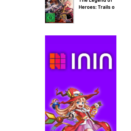
The Legend of
Heroes: Trails of
Cold Steel IV