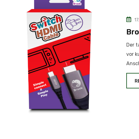
17
Bro
Der t
vor k
Ansch
R