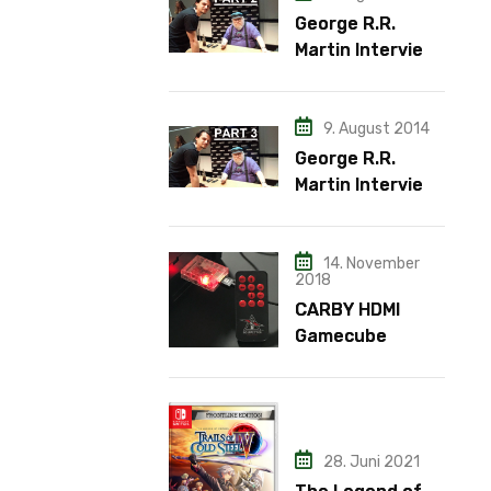
George R.R.
Martin Interview
– Teil 2
9. August 2014
George R.R.
Martin Interview
– Teil 3
14. November
2018
CARBY HDMI
Gamecube
Adapter
28. Juni 2021