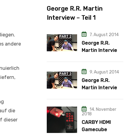
George R.R. Martin
Interview – Teil 1
liegen.
7. August 2014
George R.R.
es andere
Martin Interview
– Teil 2
nuierlich
9. August 2014
iefern,
George R.R.
Martin Interview
– Teil 3
ng
14. November
auf die
2018
f dieser
CARBY HDMI
Gamecube