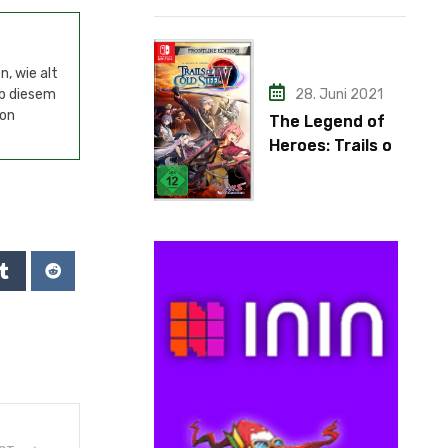
Adapter
, wie alt
ab diesem
28. Juni 2021
von
The Legend of
Heroes: Trails of
Cold Steel IV