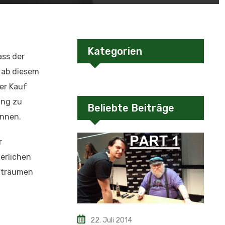
Kategorien
ass der
n ab diesem
er Kauf
ang zu
Beliebte Beiträge
önnen.
r
erlichen
eiträumen
22. Juli 2014