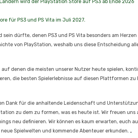
 Ländern wird der PlayStation Store auf PS3 ab Ende 2026
ore für PS3 und PS Vita im Juli 2027.
nd sein dürfte, denen PS3 und PS Vita besonders am Herzen 
hichte von PlayStation, weshalb uns diese Entscheidung all
 auf denen die meisten unserer Nutzer heute spielen, konti
en, die besten Spielerlebnisse auf diesen Plattformen zu l
ten Dank für die anhaltende Leidenschaft und Unterstützu
ation zu dem zu formen, was es heute ist. Wir freuen uns 
ngs neu definieren. Wir können es kaum erwarten, euch au
m neue Spielwelten und kommende Abenteuer erkunden. „