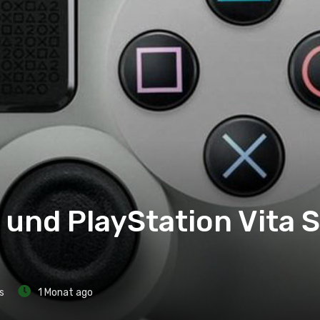
 und PlayStation Vita S
s
1 Monat ago