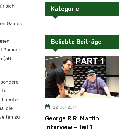
ür sich
Kategorien
ären Games
genen
Beliebte Beiträge
nd Gamern
n (38
esondere
nter
nd heute
22. Juli 2014
s, die
Welten zu
George R.R. Martin
Interview – Teil 1