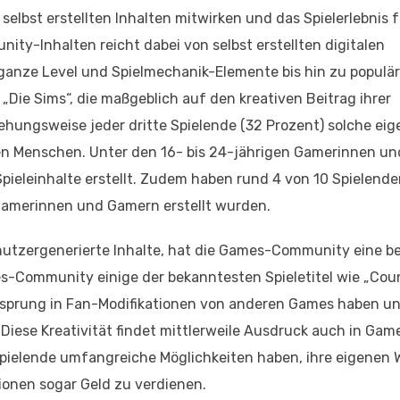
elbst erstellten Inhalten mitwirken und das Spielerlebnis f
ty-Inhalten reicht dabei von selbst erstellten digitalen
ganze Level und Spielmechanik-Elemente bis hin zu popul
 „Die Sims“, die maßgeblich auf den kreativen Beitrag ihrer
ehungsweise jeder dritte Spielende (32 Prozent) solche ei
ionen Menschen. Unter den 16- bis 24-jährigen Gamerinnen u
 Spieleinhalte erstellt. Zudem haben rund 4 von 10 Spielende
 Gamerinnen und Gamern erstellt wurden.
nutzergenerierte Inhalte, hat die Games-Community eine b
s-Community einige der bekanntesten Spieletitel wie „Cou
Ursprung in Fan-Modifikationen von anderen Games haben u
Diese Kreativität findet mittlerweile Ausdruck auch in Game
Spielende umfangreiche Möglichkeiten haben, ihre eigenen 
tionen sogar Geld zu verdienen.