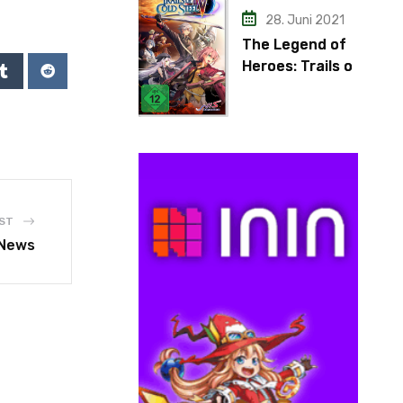
28. Juni 2021
The Legend of
Heroes: Trails of
Cold Steel IV
ST
 News