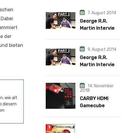
nschen
7. August 2014
„Dabei
George R.R.
rammiert
Martin Interview
– Teil 2
e der
 und bieten
9. August 2014
George R.R.
Martin Interview
– Teil 3
14. November
2018
, wie alt
CARBY HDMI
ab diesem
Gamecube
von
Adapter