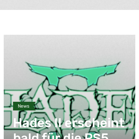
News
Hades II erscheint
bald für die PS5