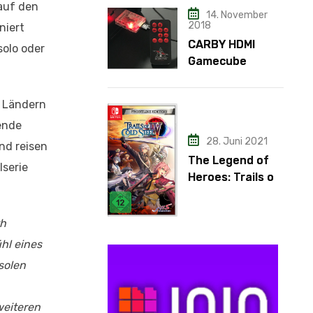
 auf den
14. November
2018
niert
CARBY HDMI
olo oder
Gamecube
Adapter
 Ländern
tende
28. Juni 2021
nd reisen
The Legend of
lserie
Heroes: Trails of
Cold Steel IV
th
ühl eines
solen
weiteren