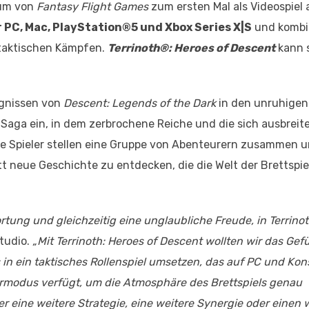
sum von
Fantasy Flight Games
zum ersten Mal als Videospiel
r PC, Mac, PlayStation®5 und Xbox Series X|S
und kombi
taktischen Kämpfen.
Terrinoth®: Heroes of Descent
kann s
eignissen von
Descent: Legends of the Dark
in den unruhigen
r Saga ein, in dem zerbrochene Reiche und die sich ausbrei
ie Spieler stellen eine Gruppe von Abenteurern zusammen u
t neue Geschichte zu entdecken, die die Welt der Brettspie
tung und gleichzeitig eine unglaubliche Freude, in Terrino
Studio.
„Mit Terrinoth: Heroes of Descent wollten wir das Gef
 ein taktisches Rollenspiel umsetzen, das auf PC und Kon
ermodus verfügt, um die Atmosphäre des Brettspiels genau
er eine weitere Strategie, eine weitere Synergie oder einen 