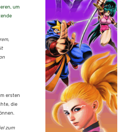
deren, um
tende
erem,
it
on
um ersten
hte, die
können.
iel zum