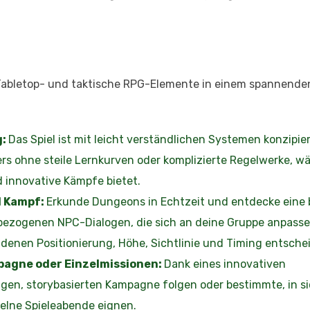
s Tabletop- und taktische RPG-Elemente in einem spannende
g:
Das Spiel ist mit leicht verständlichen Systemen konzipie
rs ohne steile Lernkurven oder komplizierte Regelwerke, w
d innovative Kämpfe bietet.
d Kampf:
Erkunde Dungeons in Echtzeit und entdecke eine
bezogenen NPC-Dialogen, die sich an deine Gruppe anpasse
 denen Positionierung, Höhe, Sichtlinie und Timing entsche
pagne oder Einzelmissionen:
Dank eines innovativen
gen, storybasierten Kampagne folgen oder bestimmte, in s
zelne Spieleabende eignen.