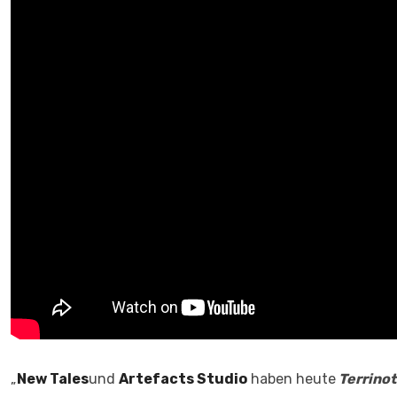
„
New Tales
und
Artefacts Studio
haben heute
Terrino