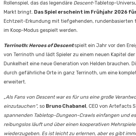
Rollenspiel, das das legendäre
Descent
-Tabletop-Univer
Markt bringt.
Das Spiel erscheint im Frühjahr 2026 fü
Echtzeit-Erkundung mit tiefgehenden, rundenbasierten 
im Koop-Modus gespielt werden.
Terrinoth: Heroes of Descent
spielt ein Jahr vor den Er
von Terrinoth und lädt Spieler zu einem neuen Kapitel de
Dunkelheit eine neue Generation von Helden brauchen. D
durch gefährliche Orte in ganz Terrinoth, um eine komplet
erweitert.
„Als Fans von Descent war es für uns eine große Verantwor
einzutauchen“
, so
Bruno Chabanel
, CEO von Artefacts 
spannenden Tabletop-Dungeon-Crawls einfangen und es in
reibungslos läuft und über einen kooperativen Mehrspiel
wiederzugeben. Es ist leicht zu erlernen, aber es gibt imm