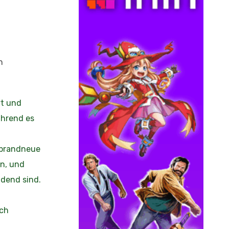
n
rt und
ährend es
 brandneue
n, und
idend sind.
ich