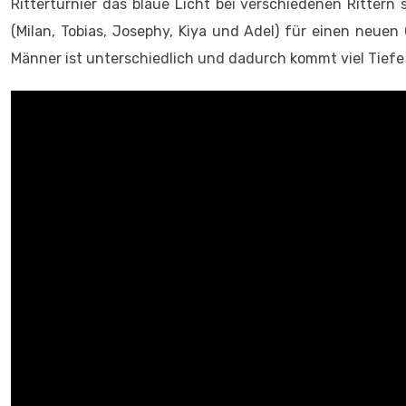
Ritterturnier das blaue Licht bei verschiedenen Rittern 
(Milan, Tobias, Josephy, Kiya und Adel) für einen neue
Männer ist unterschiedlich und dadurch kommt viel Tiefe 