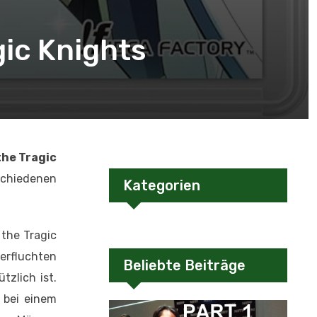
gic Knights
the Tragic
schiedenen
Kategorien
 the Tragic
verfluchten
Beliebte Beiträge
tzlich ist.
 bei einem