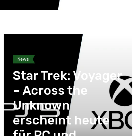
News
Star Trek: Voyager
– Across the
Unknown
erscheint heute
für PC und