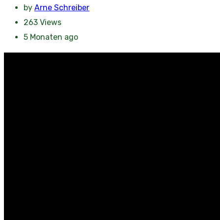
by
Arne Schreiber
263
Views
5 Monaten ago