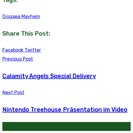
Disgaea Mayhem
Share This Post:
Youtube
LinkedIn
Whatsapp
Tumblr
Reddit
Facebook
Twitter
Previous Post
Calamity Angels Special Delivery
Next Post
Nintendo Treehouse Präsentation im Video
Kategorien