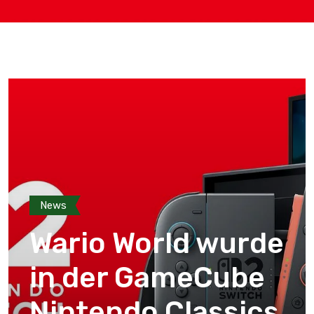
News
Wario World wurde
in der GameCube
Nintendo Classics