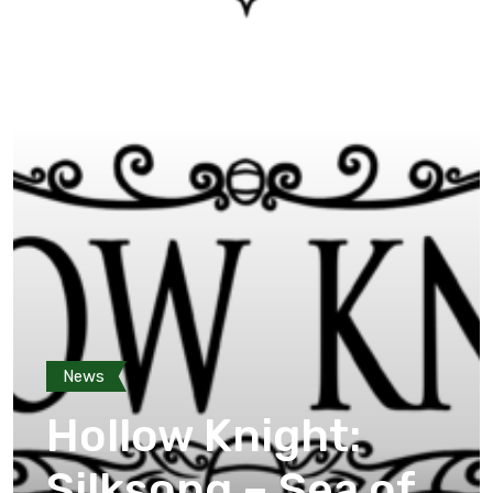
News
Hollow Knight:
Silksong – Sea of