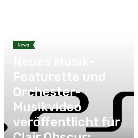
News
Neues Musik-
Featurette und
Orchester-
Musikvideo
veröffentlicht für
Clair Obscur: