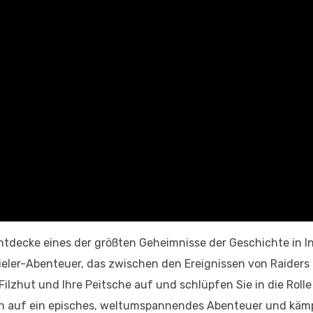
Entdecke eines der größten Geheimnisse der Geschichte in I
ieler-Abenteuer, das zwischen den Ereignissen von Raiders 
Filzhut und Ihre Peitsche auf und schlüpfen Sie in die Rolle
ch auf ein episches, weltumspannendes Abenteuer und käm