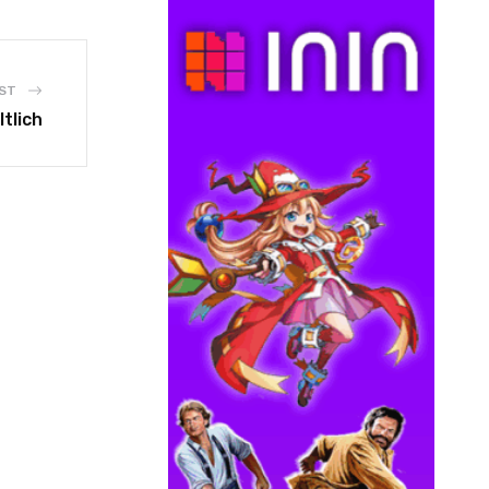
ST
tlich