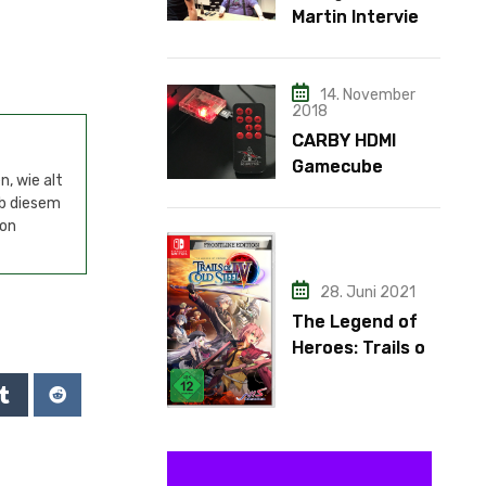
Martin Interview
– Teil 3
14. November
2018
CARBY HDMI
Gamecube
, wie alt
Adapter
ab diesem
von
28. Juni 2021
The Legend of
Heroes: Trails of
Cold Steel IV