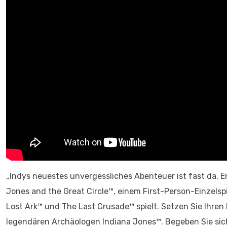
„Indys neuestes unvergessliches Abenteuer ist fast da. 
Jones and the Great Circle™, einem First-Person-Einzelsp
Lost Ark™ und The Last Crusade™ spielt. Setzen Sie Ihren 
legendären Archäologen Indiana Jones™. Begeben Sie si