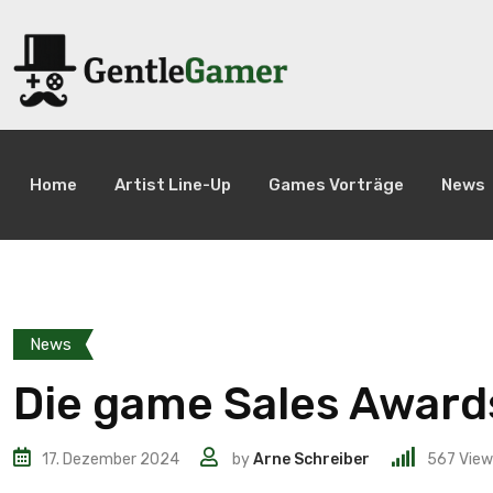
Home
Artist Line-Up
Games Vorträge
News
News
Die game Sales Awar
17. Dezember 2024
by
Arne Schreiber
567
View