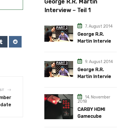
George R.R. Martin
Interview – Teil 1
7. August 2014
George R.R.
Martin Interview
– Teil 2
9. August 2014
George R.R.
Martin Interview
– Teil 3
ST
14. November
ember
2018
pdate
CARBY HDMI
Gamecube
Adapter