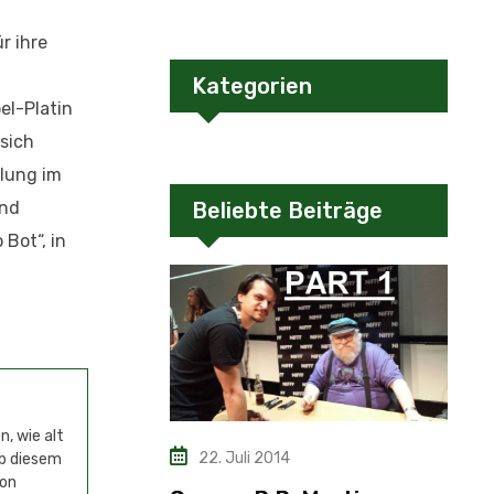
r ihre
Kategorien
el-Platin
sich
dlung im
und
Beliebte Beiträge
Bot“, in
, wie alt
22. Juli 2014
ab diesem
von