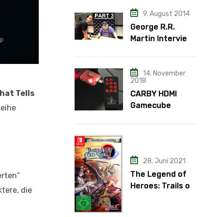
9. August 2014
George R.R.
Martin Interview
– Teil 3
14. November
2018
hat Tells
CARBY HDMI
Gamecube
Reihe
Adapter
28. Juni 2021
The Legend of
erten“
Heroes: Trails of
tere, die
Cold Steel IV