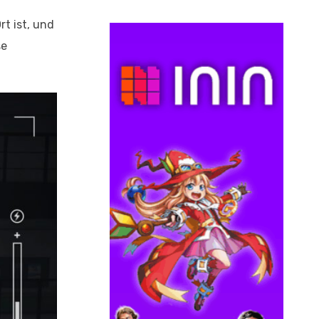
t ist, und
se