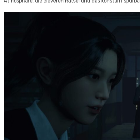
Atmosphäre, die cleveren Rätsel und das konstant spürb