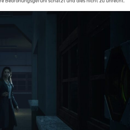
are Bedrohungsgefühl schätzt und dies nicht zu unrecht.