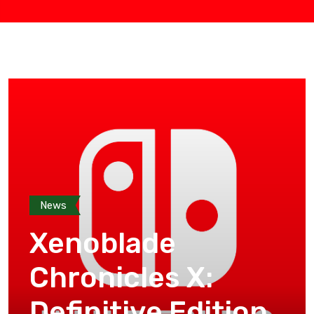
News
Xenoblade
Chronicles X:
Definitive Edition