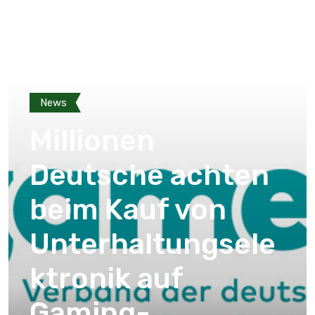
News
Millionen
Deutsche achten
beim Kauf von
Unterhaltungsele
ktronik auf
Gaming-