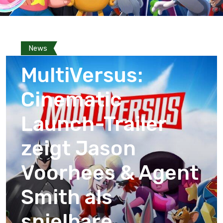
News
MultiVersus:
Cinematic
Launch-Trailer
zeigt Jason
Voorhees & Agent
Smith als
spielbare