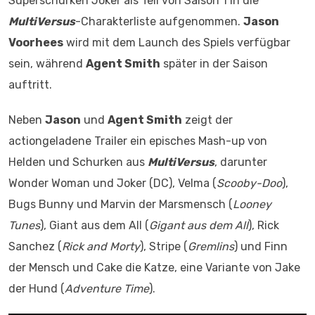
Superschurken Joker als Teil von Saison 1 in die
MultiVersus
-Charakterliste aufgenommen.
Jason
Voorhees
wird mit dem Launch des Spiels verfügbar
sein, während
Agent Smith
später in der Saison
auftritt.
Neben
Jason
und
Agent Smith
zeigt der
actiongeladene Trailer ein episches Mash-up von
Helden und Schurken aus
MultiVersus
, darunter
Wonder Woman und Joker (DC), Velma (
Scooby-Doo
),
Bugs Bunny und Marvin der Marsmensch (
Looney
Tunes
), Giant aus dem All (
Gigant aus dem All
), Rick
Sanchez (
Rick and Morty
), Stripe (
Gremlins
) und Finn
der Mensch und Cake die Katze, eine Variante von Jake
der Hund (
Adventure Time
).