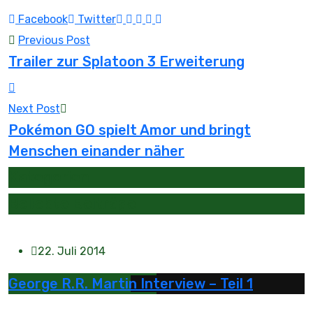
Youtube
LinkedIn
Whatsapp
Tumblr
Reddit
Facebook
Twitter
Previous Post
Trailer zur Splatoon 3 Erweiterung
Next Post
Pokémon GO spielt Amor und bringt
Menschen einander näher
Kategorien
Beliebte Beiträge
22. Juli 2014
George R.R. Martin Interview – Teil 1