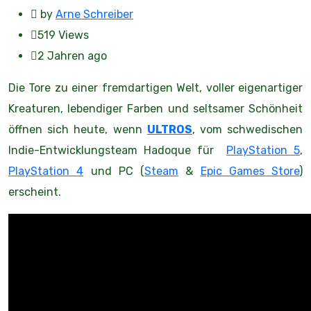
by
Arne Schreiber
519
Views
2 Jahren ago
Die Tore zu einer fremdartigen Welt, voller eigenartiger
Kreaturen, lebendiger Farben und seltsamer Schönheit
öffnen sich heute, wenn
ULTROS
, vom schwedischen
Indie-Entwicklungsteam Hadoque für
PlayStation 5
,
PlayStation 4
und PC (
Steam
&
Epic Games Store
)
erscheint.