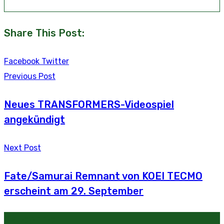
Share This Post:
Youtube
LinkedIn
Whatsapp
Tumblr
Reddit
Facebook
Twitter
Previous Post
Neues TRANSFORMERS-Videospiel
angekündigt
Next Post
Fate/Samurai Remnant von KOEI TECMO
erscheint am 29. September
Kategorien