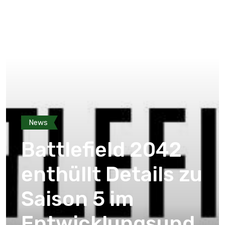
News
Battlefield 2042
enthüllt Details zu
Saison 5 im
Entwicklungsupd