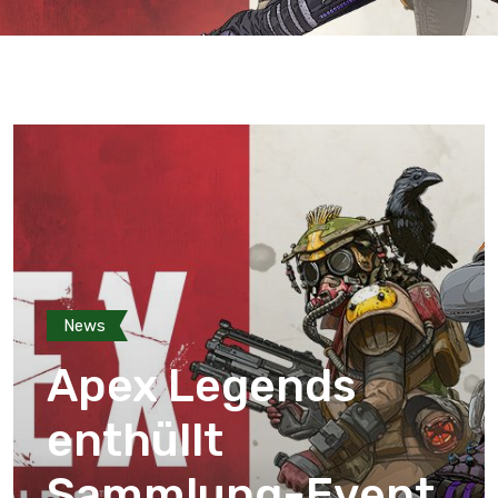
News
Apex Legends
enthüllt
Sammlung-Event