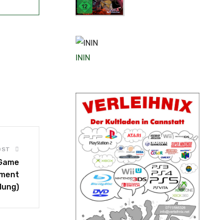
Cold Steel IV
ININ
OST
 Game
nment
lung)