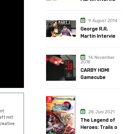
– Teil 2
9. August 2014
George R.R.
Martin Interview
– Teil 3
14. November
2018
CARBY HDMI
Gamecube
Adapter
ent
28. Juni 2021
aft mit
The Legend of
kreative
Heroes: Trails of