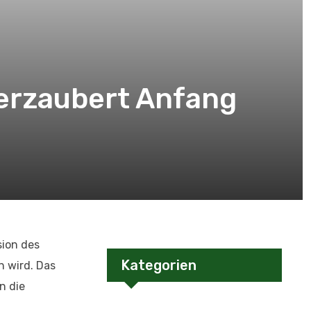
verzaubert Anfang
sion des
Kategorien
n wird. Das
n die