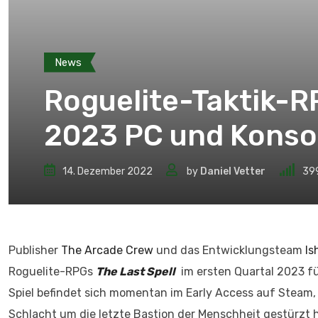
News
Roguelite-Taktik-R
2023 PC und Konso
14. Dezember 2022
by
Daniel Vetter
39
Publisher
The Arcade Crew
und das Entwicklungsteam
Is
Roguelite-RPGs
The Last Spell
im ersten Quartal 2023 fü
Spiel befindet sich momentan im Early Access auf Steam, 
Schlacht um die letzte Bastion der Menschheit gestürzt