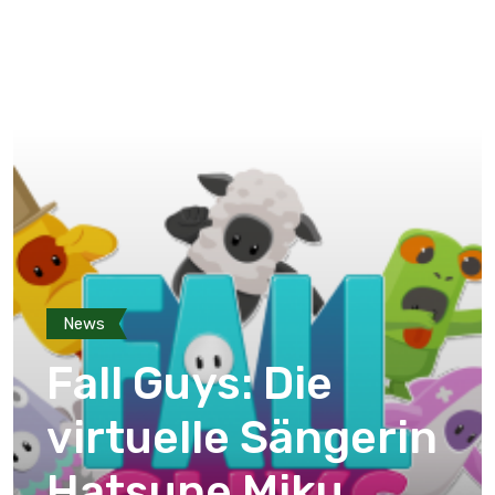
News
Fall Guys: Die
virtuelle Sängerin
Hatsune Miku