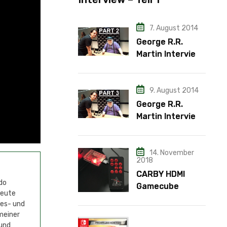
7. August 2014
George R.R.
Martin Interview
– Teil 2
9. August 2014
George R.R.
Martin Interview
– Teil 3
14. November
2018
CARBY HDMI
do
Gamecube
Heute
Adapter
mes- und
meiner
 und