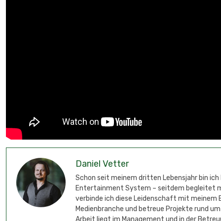
Daniel Vetter
Schon seit meinem dritten Lebensjahr bin ich
Entertainment System – seitdem begleitet mic
verbinde ich diese Leidenschaft mit meinem B
Medienbranche und betreue Projekte rund um
Arbeit liegt im Management und in der Betreu