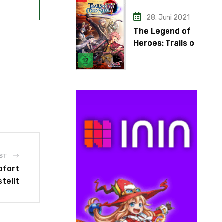
28. Juni 2021
The Legend of
Heroes: Trails of
Cold Steel IV
ST
ofort
tellt