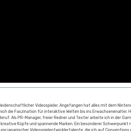
 leidenschaftlicher Videospieler. Angefangen hat alles mit dem Ninten
h die Faszination für interaktive Welten bis ins Erwachsenenalter. 
eruf: Als PR-Manager, freier Redner und Texter arbeite ich in der Ga
 kreative Köpfe und spannende Marken. Ein besonderer Schwerpunkt 
ung japanischer Videospielentwicklertalente, die ich auf Conventions