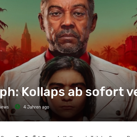
ph: Kollaps ab sofort 
iews
4 Jahren ago
®