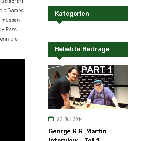
s ab sofort
Epic Games
Kategorien
e müssen
dy Pass
wenn die
Beliebte Beiträge
22. Juli 2014
George R.R. Martin
Interview – Teil 1