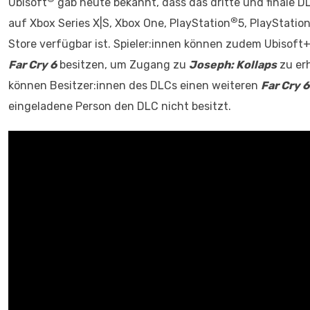
Ubisoft
gab heute bekannt, dass das dritte und finale 
®
auf Xbox Series X|S, Xbox One, PlayStation
5, PlayStatio
Store verfügbar ist. Spieler:innen können zudem Ubisof
Far Cry 6
besitzen, um Zugang zu
Joseph: Kollaps
zu erh
können Besitzer:innen des DLCs einen weiteren
Far Cry 6
eingeladene Person den DLC nicht besitzt.