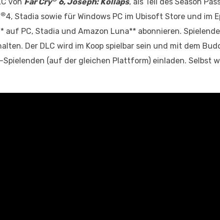
DLC von
Far Cry
6, Joseph: Kollaps
, als Teil des Season Pas
®
n
4, Stadia sowie für Windows PC im Ubisoft Store und im 
t+* auf PC, Stadia und Amazon Luna** abonnieren. Spielend
alten. Der DLC wird im Koop spielbar sein und mit dem Bud
-Spielenden (auf der gleichen Plattform) einladen. Selbst 