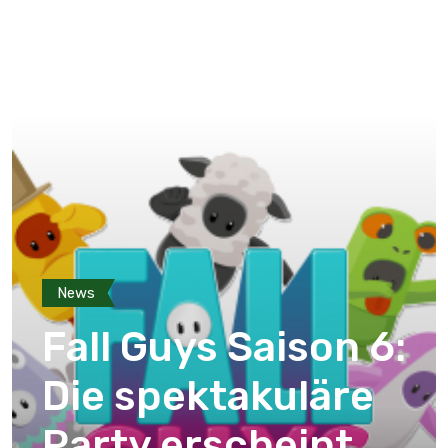
News
Fall Guys Saison 6:
Die spektakuläre
Party erscheint