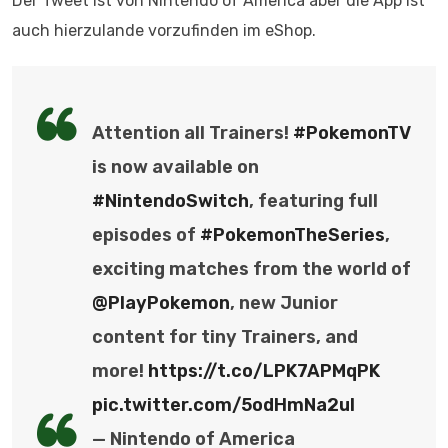
Der Tweet ist von Nintendo of America aber die App ist
auch hierzulande vorzufinden im eShop.
Attention all Trainers!
#PokemonTV
is now available on
#NintendoSwitch
, featuring full
episodes of
#PokemonTheSeries
,
exciting matches from the world of
@PlayPokemon
, new Junior
content for tiny Trainers, and
more!
https://t.co/LPK7APMqPK
pic.twitter.com/5odHmNa2uI
— Nintendo of America