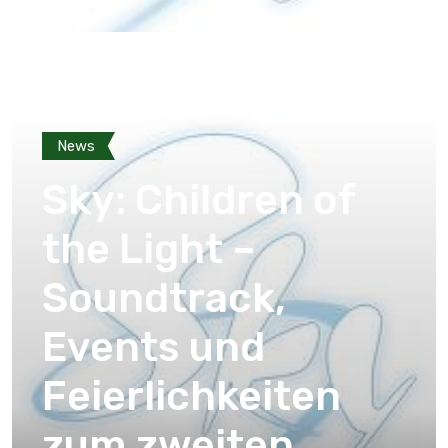
News
Sky: Children of
the Light –
Soundtrack,
Events und
Feierlichkeiten
zum zweiten