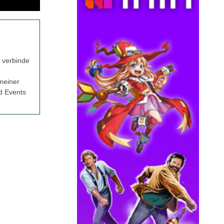
e verbinde
meiner
nd Events