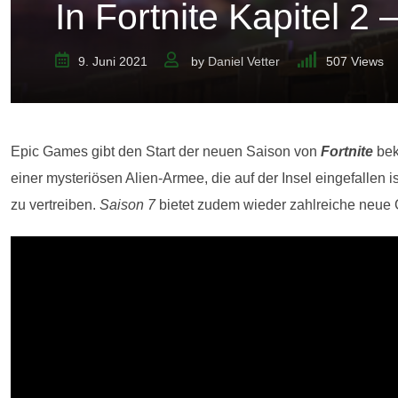
In Fortnite Kapitel 2
9. Juni 2021
by
Daniel Vetter
507
Views
Epic Games gibt den Start der neuen Saison von
Fortnite
bek
einer mysteriösen Alien-Armee, die auf der Insel eingefallen 
zu vertreiben.
Saison 7
bietet zudem wieder zahlreiche neue 