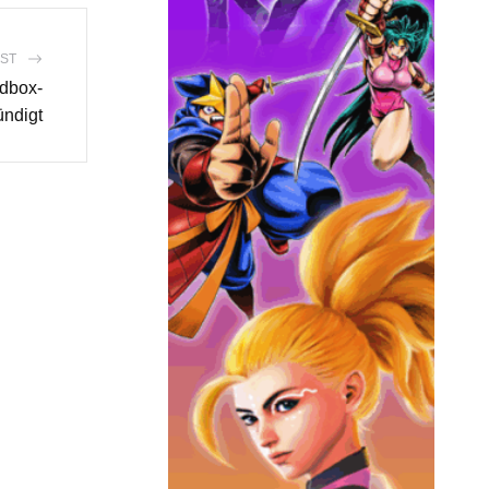
ST
ndbox-
ndigt