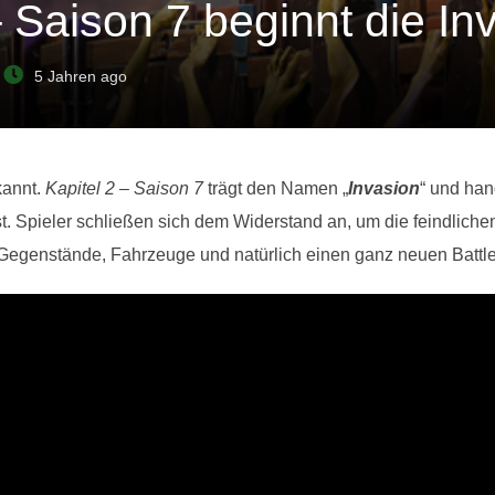
 – Saison 7 beginnt die In
5 Jahren ago
annt.
Kapitel 2 – Saison 7
trägt den Namen „
Invasion
“ und han
ist. Spieler schließen sich dem Widerstand an, um die feindlich
Gegenstände, Fahrzeuge und natürlich einen ganz neuen Battl