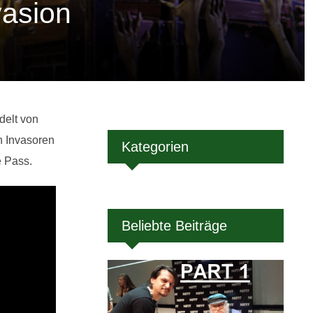
vasion
delt von
en Invasoren
Kategorien
e Pass.
Beliebte Beiträge