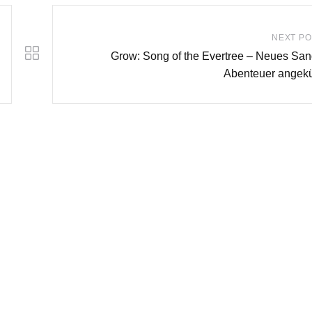
NEXT PO
Grow: Song of the Evertree – Neues Sa
Abenteuer angekü