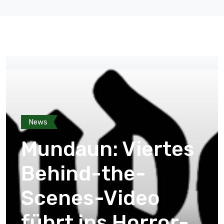
News
Mundaun: Viertes
Behind-the-
Scenes-Video
führt ins Horror-