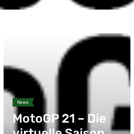
News
MotoGP 21 – Die
virtuelle Saison