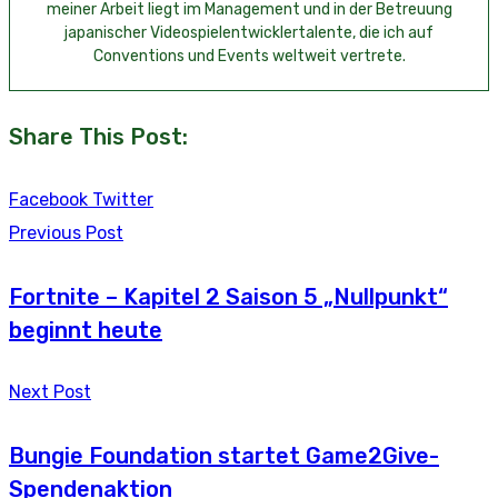
meiner Arbeit liegt im Management und in der Betreuung
japanischer Videospielentwicklertalente, die ich auf
Conventions und Events weltweit vertrete.
Share This Post:
Youtube
LinkedIn
Whatsapp
Tumblr
Reddit
Facebook
Twitter
Previous Post
Fortnite – Kapitel 2 Saison 5 „Nullpunkt“
beginnt heute
Next Post
Bungie Foundation startet Game2Give-
Spendenaktion