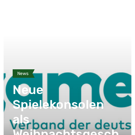
News
Neue
Spielekonsolen
als
Weihnachtsgesch